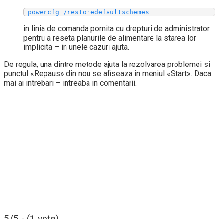
 powercfg /restoredefaultschemes
in linia de comanda pornita cu drepturi de administrator
pentru a reseta planurile de alimentare la starea lor
implicita – in unele cazuri ajuta.
De regula, una dintre metode ajuta la rezolvarea problemei si
punctul «Repaus» din nou se afiseaza in meniul «Start». Daca
mai ai intrebari – intreaba in comentarii.
5/5 - (1 vote)