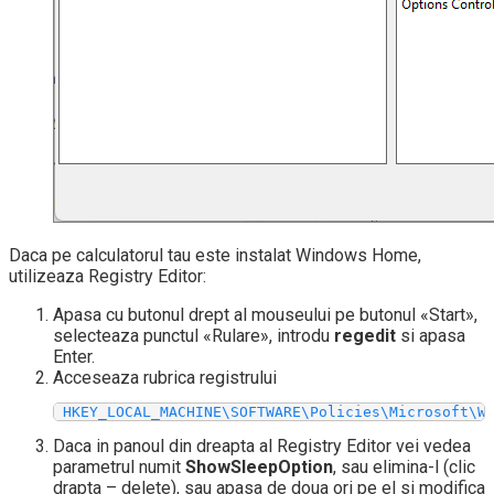
Daca pe calculatorul tau este instalat Windows Home,
utilizeaza Registry Editor:
Apasa cu butonul drept al mouseului pe butonul «Start»,
selecteaza punctul «Rulare», introdu
regedit
si apasa
Enter.
Acceseaza rubrica registrului
 HKEY_LOCAL_MACHINE\SOFTWARE\Policies\Microsoft\W
Daca in panoul din dreapta al Registry Editor vei vedea
parametrul numit
ShowSleepOption
, sau elimina-l (clic
drapta – delete), sau apasa de doua ori pe el si modifica