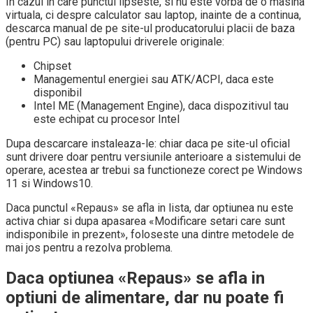
In cazul in care punctul lipseste, si nu este vorba de o masina
virtuala, ci despre calculator sau laptop, inainte de a continua,
descarca manual de pe site-ul producatorului placii de baza
(pentru PC) sau laptopului driverele originale:
Chipset
Managementul energiei sau ATK/ACPI, daca este
disponibil
Intel ME (Management Engine), daca dispozitivul tau
este echipat cu procesor Intel
Dupa descarcare instaleaza-le: chiar daca pe site-ul oficial
sunt drivere doar pentru versiunile anterioare a sistemului de
operare, acestea ar trebui sa functioneze corect pe Windows
11 si Windows10.
Daca punctul «Repaus» se afla in lista, dar optiunea nu este
activa chiar si dupa apasarea «Modificare setari care sunt
indisponibile in prezent», foloseste una dintre metodele de
mai jos pentru a rezolva problema.
Daca optiunea «Repaus» se afla in
optiuni de alimentare, dar nu poate fi