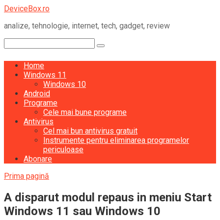
Skip
DeviceBox.ro
to
analize, tehnologie, internet, tech, gadget, review
content
Search:
Home
Windows 11
Windows 10
Android
Programe
Cele mai bune programe
Antivirus
Cel mai bun antivirus gratuit
Instrumente pentru eliminarea programelor
periculoase
Abonare
Prima pagină
A disparut modul repaus in meniu Start
Windows 11 sau Windows 10