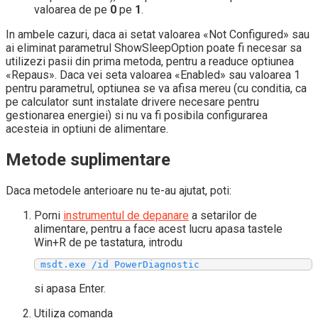
valoarea de pe
0
pe
1
.
In ambele cazuri, daca ai setat valoarea «Not Configured» sau
ai eliminat parametrul ShowSleepOption poate fi necesar sa
utilizezi pasii din prima metoda, pentru a readuce optiunea
«Repaus». Daca vei seta valoarea «Enabled» sau valoarea 1
pentru parametrul, optiunea se va afisa mereu (cu conditia, ca
pe calculator sunt instalate drivere necesare pentru
gestionarea energiei) si nu va fi posibila configurarea
acesteia in optiuni de alimentare.
Metode suplimentare
Daca metodele anterioare nu te-au ajutat, poti:
Porni
instrumentul de depanare
a setarilor de
alimentare, pentru a face acest lucru apasa tastele
Win+R de pe tastatura, introdu
 msdt.exe /id PowerDiagnostic
si apasa Enter.
Utiliza comanda