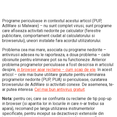
Programe periculoase in contextul acestui articol (PUP,
AdWare si Malware) – nu sunt complet virusi, sunt programe
care afiseaza activitati nedorite pe calculator (ferestre
publicitare, comportament ciudat al calculatorului si
browserului), uneori instalate fara acordul utilizatorului.
Problema cea mai mare, asociata cu programe nedorite –
antivirusii adesea nu le raporteaza, a doua problema – caile
obisnuite pentru eliminare pot sa nu functioneze. Anterior
problema programelor periculoase a fost descrisa in articolul
despre,
in browser apar reclame – cum scap de ele
. In acest
articol – cele mai bune utilitare gratuite pentru eliminarea
programelor nedorite (PUP, PUA) si periculoase, curatarea
browserului de AdWare si activitati conexe. De asemenea, te-
ar putea interesa:
Cel mai bun antivirus gratuit
.
Nota:
pentru cei, care se confrunta cu reclame de tip pop-up
in browser (si aparitia lor in locurile in care n-ar trebui sa
apara), recomand pe langa utilizarea instrumentelor
specificate, pentru inceput sa dezactivezi extensiile din