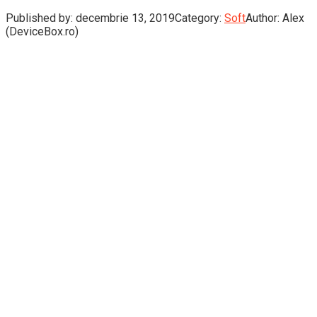
Published by:
decembrie 13, 2019
Category:
Soft
Author:
Alex
(DeviceBox.ro)