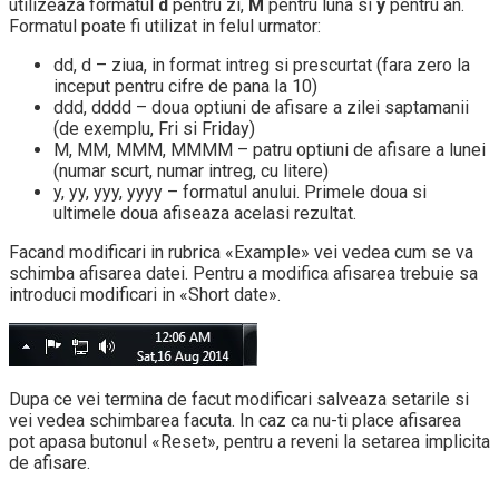
utilizeaza formatul
d
pentru zi,
M
pentru luna si
y
pentru an.
Formatul poate fi utilizat in felul urmator:
dd, d – ziua, in format intreg si prescurtat (fara zero la
inceput pentru cifre de pana la 10)
ddd, dddd – doua optiuni de afisare a zilei saptamanii
(de exemplu, Fri si Friday)
M, MM, MMM, MMMM – patru optiuni de afisare a lunei
(numar scurt, numar intreg, cu litere)
y, yy, yyy, yyyy – formatul anului. Primele doua si
ultimele doua afiseaza acelasi rezultat.
Facand modificari in rubrica «Example» vei vedea cum se va
schimba afisarea datei. Pentru a modifica afisarea trebuie sa
introduci modificari in «Short date».
Dupa ce vei termina de facut modificari salveaza setarile si
vei vedea schimbarea facuta. In caz ca nu-ti place afisarea
pot apasa butonul «Reset», pentru a reveni la setarea implicita
de afisare.