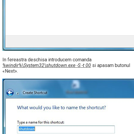
In fereastra deschisa introducem comanda
%windir%\System32\shutdown.exe -S -t 00
si apasam butonul
«Next».