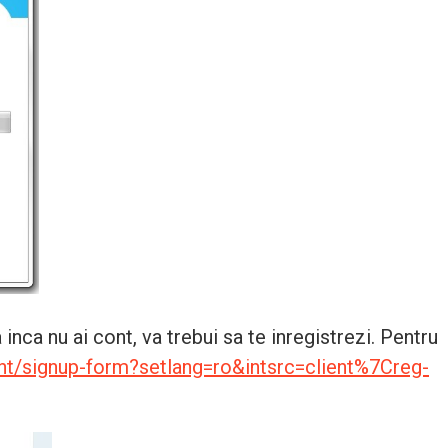
inca nu ai cont, va trebui sa te inregistrezi. Pentru
unt/signup-form?setlang=ro&intsrc=client%7Creg-