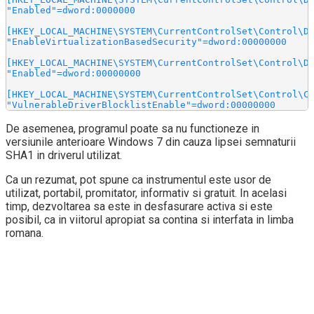
"Enabled"=dword:0000000

[HKEY_LOCAL_MACHINE\SYSTEM\CurrentControlSet\Control\De
"EnableVirtualizationBasedSecurity"=dword:00000000

[HKEY_LOCAL_MACHINE\SYSTEM\CurrentControlSet\Control\De
"Enabled"=dword:00000000

[HKEY_LOCAL_MACHINE\SYSTEM\CurrentControlSet\Control\CI
"VulnerableDriverBlocklistEnable"=dword:00000000
De asemenea, programul poate sa nu functioneze in
versiunile anterioare Windows 7 din cauza lipsei semnaturii
SHA1 in driverul utilizat.
Ca un rezumat, pot spune ca instrumentul este usor de
utilizat, portabil, promitator, informativ si gratuit. In acelasi
timp, dezvoltarea sa este in desfasurare activa si este
posibil, ca in viitorul apropiat sa contina si interfata in limba
romana.