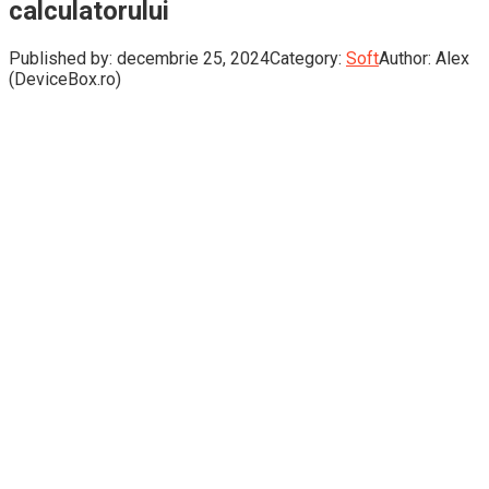
calculatorului
Published by:
decembrie 25, 2024
Category:
Soft
Author:
Alex
(DeviceBox.ro)