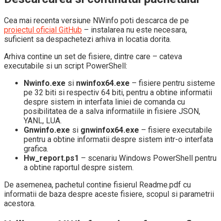
Cea mai recenta versiune NWinfo poti descarca de pe
proiectul oficial GitHub
– instalarea nu este necesara,
suficient sa despachetezi arhiva in locatia dorita.
Arhiva contine un set de fisiere, dintre care – cateva
executabile si un script PowerShell:
Nwinfo.exe
si
nwinfox64.exe
– fisiere pentru sisteme
pe 32 biti si respectiv 64 biti, pentru a obtine informatii
despre sistem in interfata liniei de comanda cu
posibilitatea de a salva informatiile in fisiere JSON,
YANL, LUA.
Gnwinfo.exe
si
gnwinfox64.exe
– fisiere executabile
pentru a obtine informatii despre sistem intr-o interfata
grafica.
Hw_report.ps1
– scenariu Windows PowerShell pentru
a obtine raportul despre sistem.
De asemenea, pachetul contine fisierul Readme.pdf cu
informatii de baza despre aceste fisiere, scopul si parametrii
acestora.