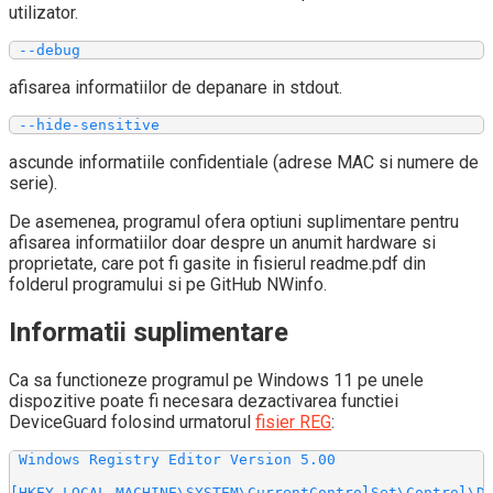
utilizator.
 --debug
afisarea informatiilor de depanare in stdout.
 --hide-sensitive
ascunde informatiile confidentiale (adrese MAC si numere de
serie).
De asemenea, programul ofera optiuni suplimentare pentru
afisarea informatiilor doar despre un anumit hardware si
proprietate, care pot fi gasite in fisierul readme.pdf din
folderul programului si pe GitHub NWinfo.
Informatii suplimentare
Ca sa functioneze programul pe Windows 11 pe unele
dispozitive poate fi necesara dezactivarea functiei
DeviceGuard folosind urmatorul
fisier REG
:
 Windows Registry Editor Version 5.00

[HKEY_LOCAL_MACHINE\SYSTEM\CurrentControlSet\Control\De