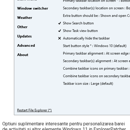
Optiuni suplimentare interesante pentru personalizarea barei
de activitati si altor elemente Windows 11 in ExplorerPatcher