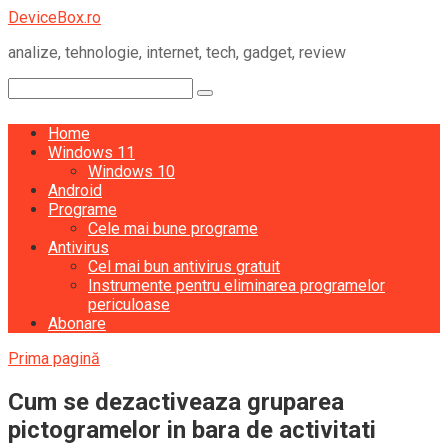
Skip
DeviceBox.ro
to
analize, tehnologie, internet, tech, gadget, review
content
Search:
Home
Windows 11
Windows 10
Android
Programe
Cele mai bune programe
Antivirus
Cel mai bun antivirus gratuit
Instrumente pentru eliminarea programelor
periculoase
Abonare
Prima pagină
Cum se dezactiveaza gruparea
pictogramelor in bara de activitati