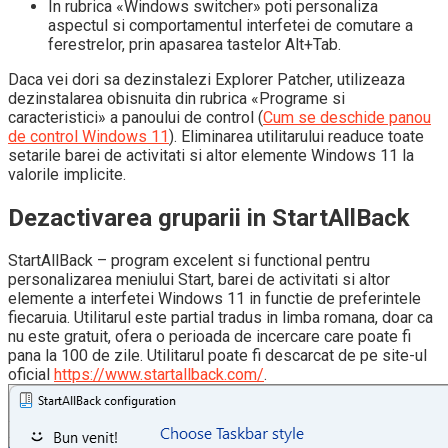
In rubrica «Windows switcher» poti personaliza
aspectul si comportamentul interfetei de comutare a
ferestrelor, prin apasarea tastelor Alt+Tab.
Daca vei dori sa dezinstalezi Explorer Patcher, utilizeaza
dezinstalarea obisnuita din rubrica «Programe si
caracteristici» a panoului de control (
Cum se deschide panou
de control Windows 11
). Eliminarea utilitarului readuce toate
setarile barei de activitati si altor elemente Windows 11 la
valorile implicite.
Dezactivarea gruparii in StartAllBack
StartAllBack – program excelent si functional pentru
personalizarea meniului Start, barei de activitati si altor
elemente a interfetei Windows 11 in functie de preferintele
fiecaruia. Utilitarul este partial tradus in limba romana, doar ca
nu este gratuit, ofera o perioada de incercare care poate fi
pana la 100 de zile. Utilitarul poate fi descarcat de pe site-ul
oficial
https://www.startallback.com/
.