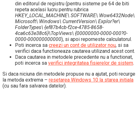
din editorul de registru (pentru sisteme pe 64 de biti
repeta acelasi lucru pentru rubrica
HKEY_LOCAL_MACHINE\ SOFTWARE\ Wow6432Node\
Microsoft\ Windows\ CurrentVersion\ Explor?er\
FolderTypes\ {ef87b4cb-f2ce-4785-8658-
4ca6c63e38c6}\TopViews\ {00000000-0000-000?0-
0000-000000000000
), si apoi reporneste calculatorul.
Poti incerca sa
creezi un cont de utilizator nou
, si sa
verifici daca functioneaza cautarea utilizand acest cont.
Daca cautarea in metodele precedente nu a functionat,
poti incerca sa
verifici integritatea fisierelor de sistem
.
Si daca niciuna din metodele propuse nu a ajutat, poti recurge
la metoda extrema –
resetarea Windows 10 la starea initiala
(cu sau fara salvarea datelor).