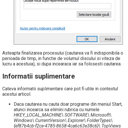
Asteapta finalizarea procesului (cautarea va fi indisponibila o
perioada de timp, in functie de volumul discului si viteza de
lucru a acestuia), si dupa incearaca iar sa folosesti cautarea.
Informatii suplimentare
Cateva informatii suplimentare care pot fi utile in contextul
acestui articol.
Daca cautarea nu cauta doar programe din meniul Start,
atunci incearca sa elimini rubrica cu numele
HKEY_LOCAL_MACHINE\ SOFTWARE\ Microsoft\
Windows\ CurrentVersion\ Explorer\ FolderTypes\
{ef87b4cb-f2ce-4785-8658-4ca6c63e38c6}\ TopViews