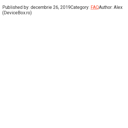
Published by:
decembrie 26, 2019
Category:
FAQ
Author:
Alex
(DeviceBox.ro)