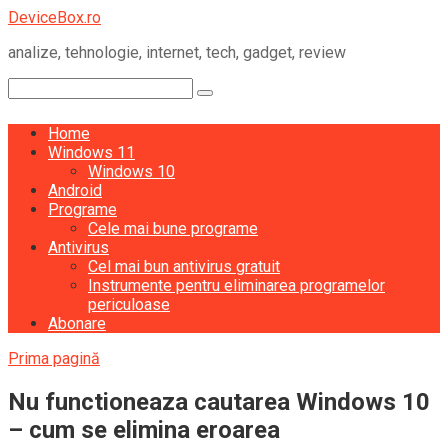
Skip
DeviceBox.ro
to
analize, tehnologie, internet, tech, gadget, review
content
Search:
Home
Windows 11
Windows 10
Android
Programe
Cele mai bune programe
Antivirus
Cel mai bun antivirus gratuit
Instrumente pentru eliminarea programelor
periculoase
Abonare
Prima pagină
Nu functioneaza cautarea Windows 10
– cum se elimina eroarea