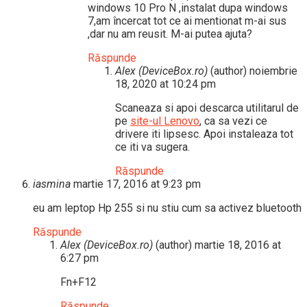
windows 10 Pro N ,instalat dupa windows
7,am încercat tot ce ai mentionat m-ai sus
,dar nu am reusit. M-ai putea ajuta?
Răspunde
Alex (DeviceBox.ro)
(author)
noiembrie
18, 2020 at 10:24 pm
Scaneaza si apoi descarca utilitarul de
pe
site-ul Lenovo
, ca sa vezi ce
drivere iti lipsesc. Apoi instaleaza tot
ce iti va sugera.
Răspunde
iasmina
martie 17, 2016 at 9:23 pm
eu am leptop Hp 255 si nu stiu cum sa activez bluetooth
Răspunde
Alex (DeviceBox.ro)
(author)
martie 18, 2016 at
6:27 pm
Fn+F12
Răspunde