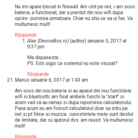
Nu imi apare blocat in firewall. Am citit pe net, i-am scos
bateria, a functionat, dar a pierdut din nou wifi dupa
oprire- pornirea urmatoare. Chiar nu stiu ce sa ui fac. Va
multumesc mult!
Răspunde
Alex (DeviceBox.ro)
(author)
ianuarie 5, 2017 at
9:37 pm
Ma depaseste…
PS. Esti sigur ca sistemul nu este virusat?
Răspunde
Marius
ianuarie 6, 2017 at 1:43 am
Am scos din nou bateria si au aparut din nou functiilele
wifi si bluetooth; am fixat ambele functii la "start" si
acum vad ca au ramas si dupa repornirea calculatorului.
Pana acum eu am folosit calculatorul doar sa intru pe
net si pt filme si muzica.. cunostintele mele sunt destul
de limitate, dar cu ajutorul dvs. am reusit. Va multumesc
mult!
Răspunde