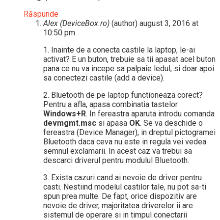
Răspunde
Alex (DeviceBox.ro)
(author)
august 3, 2016 at
10:50 pm
1. Inainte de a conecta castile la laptop, le-ai
activat? E un buton, trebuie sa tii apasat acel buton
pana ce nu va incepe sa palpaie ledul, si doar apoi
sa conectezi castile (add a device).
2. Bluetooth de pe laptop functioneaza corect?
Pentru a afla, apasa combinatia tastelor
Windows+R
. In fereastra aparuta introdu comanda
devmgmt.msc
si apasa
OK
. Se va deschide o
fereastra (Device Manager), in dreptul pictogramei
Bluetooth daca ceva nu este in regula vei vedea
semnul exclamarii. In acest caz va trebui sa
descarci driverul pentru modulul Bluetooth.
3. Exista cazuri cand ai nevoie de driver pentru
casti. Nestiind modelul castilor tale, nu pot sa-ti
spun prea multe. De fapt, orice dispozitiv are
nevoie de driver, majoritatea driverelor ii are
sistemul de operare si in timpul conectarii