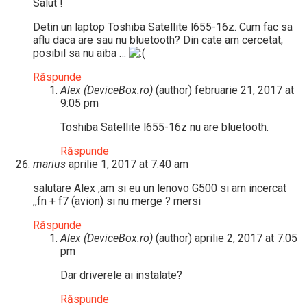
Salut !
Detin un laptop Toshiba Satellite l655-16z. Cum fac sa
aflu daca are sau nu bluetooth? Din cate am cercetat,
posibil sa nu aiba …
Răspunde
Alex (DeviceBox.ro)
(author)
februarie 21, 2017 at
9:05 pm
Toshiba Satellite l655-16z nu are bluetooth.
Răspunde
marius
aprilie 1, 2017 at 7:40 am
salutare Alex ,am si eu un lenovo G500 si am incercat
,,fn + f7 (avion) si nu merge ? mersi
Răspunde
Alex (DeviceBox.ro)
(author)
aprilie 2, 2017 at 7:05
pm
Dar driverele ai instalate?
Răspunde