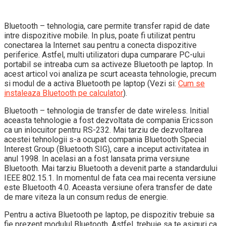
Bluetooth – tehnologia, care permite transfer rapid de date
intre dispozitive mobile. In plus, poate fi utilizat pentru
conectarea la Internet sau pentru a conecta dispozitive
periferice. Astfel, multi utilizatori dupa cumparare PC-ului
portabil se intreaba cum sa activeze Bluetooth pe laptop. In
acest articol voi analiza pe scurt aceasta tehnologie, precum
si modul de a activa Bluetooth pe laptop (Vezi si:
Cum se
instaleaza Bluetooth pe calculator
).
Bluetooth – tehnologia de transfer de date wireless. Initial
aceasta tehnologie a fost dezvoltata de compania Ericsson
ca un inlocuitor pentru RS-232. Mai tarziu de dezvoltarea
acestei tehnologii s-a ocupat compania Bluetooth Special
Interest Group (Bluetooth SIG), care a inceput activitatea in
anul 1998. In acelasi an a fost lansata prima versiune
Bluetooth. Mai tarziu Bluetooth a devenit parte a standardului
IEEE 802.15.1. In momentul de fata cea mai recenta versiune
este Bluetooth 4.0. Aceasta versiune ofera transfer de date
de mare viteza la un consum redus de energie.
Pentru a activa Bluetooth pe laptop, pe dispozitiv trebuie sa
fie prezent modulul Bluetooth. Astfel, trebuie sa te asiguri ca