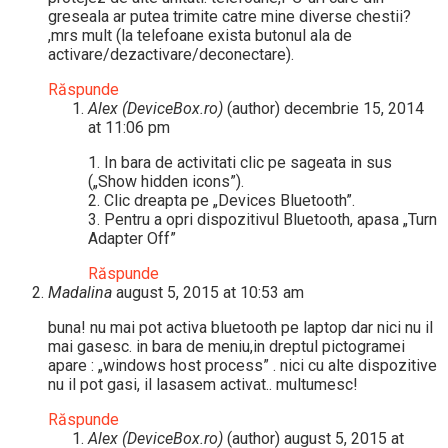
greseala ar putea trimite catre mine diverse chestii?
,mrs mult (la telefoane exista butonul ala de
activare/dezactivare/deconectare).
Răspunde
Alex (DeviceBox.ro)
(author)
decembrie 15, 2014
at 11:06 pm
1. In bara de activitati clic pe sageata in sus
(„Show hidden icons”).
2. Clic dreapta pe „Devices Bluetooth”.
3. Pentru a opri dispozitivul Bluetooth, apasa „Turn
Adapter Off”
Răspunde
Madalina
august 5, 2015 at 10:53 am
buna! nu mai pot activa bluetooth pe laptop dar nici nu il
mai gasesc. in bara de meniu,in dreptul pictogramei
apare : „windows host process” . nici cu alte dispozitive
nu il pot gasi, il lasasem activat.. multumesc!
Răspunde
Alex (DeviceBox.ro)
(author)
august 5, 2015 at