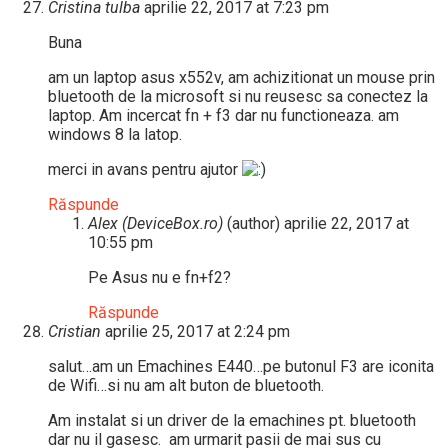
Cristina tulba
aprilie 22, 2017 at 7:23 pm
Buna
am un laptop asus x552v, am achizitionat un mouse prin
bluetooth de la microsoft si nu reusesc sa conectez la
laptop. Am incercat fn + f3 dar nu functioneaza. am
windows 8 la latop.
merci in avans pentru ajutor
Răspunde
Alex (DeviceBox.ro)
(author)
aprilie 22, 2017 at
10:55 pm
Pe Asus nu e fn+f2?
Răspunde
Cristian
aprilie 25, 2017 at 2:24 pm
salut…am un Emachines E440…pe butonul F3 are iconita
de Wifi…si nu am alt buton de bluetooth.
Am instalat si un driver de la emachines pt. bluetooth
dar nu il gasesc. am urmarit pasii de mai sus cu