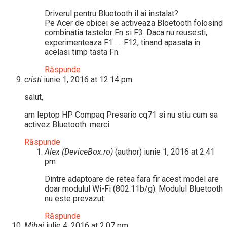
Driverul pentru Bluetooth il ai instalat?
Pe Acer de obicei se activeaza Bloetooth folosind
combinatia tastelor Fn si F3. Daca nu reusesti,
experimenteaza F1 …. F12, tinand apasata in
acelasi timp tasta Fn.
Răspunde
cristi
iunie 1, 2016 at 12:14 pm
salut,
am leptop HP Compaq Presario cq71 si nu stiu cum sa
activez Bluetooth. merci
Răspunde
Alex (DeviceBox.ro)
(author)
iunie 1, 2016 at 2:41
pm
Dintre adaptoare de retea fara fir acest model are
doar modulul Wi-Fi (802.11b/g). Modulul Bluetooth
nu este prevazut.
Răspunde
Mihai
iulie 4, 2016 at 2:07 pm