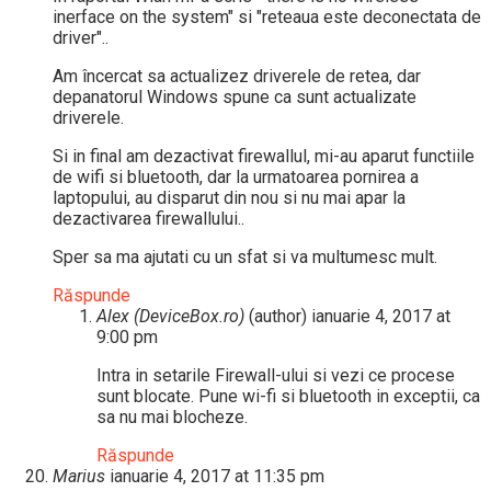
inerface on the system" si "reteaua este deconectata de
driver"..
Am încercat sa actualizez driverele de retea, dar
depanatorul Windows spune ca sunt actualizate
driverele.
Si in final am dezactivat firewallul, mi-au aparut functiile
de wifi si bluetooth, dar la urmatoarea pornirea a
laptopului, au disparut din nou si nu mai apar la
dezactivarea firewallului..
Sper sa ma ajutati cu un sfat si va multumesc mult.
Răspunde
Alex (DeviceBox.ro)
(author)
ianuarie 4, 2017 at
9:00 pm
Intra in setarile Firewall-ului si vezi ce procese
sunt blocate. Pune wi-fi si bluetooth in exceptii, ca
sa nu mai blocheze.
Răspunde
Marius
ianuarie 4, 2017 at 11:35 pm