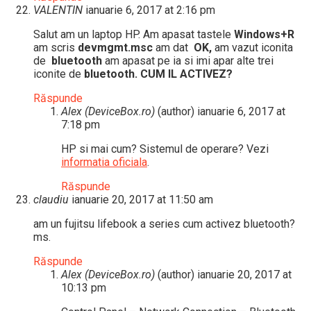
VALENTIN
ianuarie 6, 2017 at 2:16 pm
Salut am un laptop HP. Am apasat tastele
Windows+R
am scris
devmgmt.msc
am dat
OK,
am vazut iconita
de
bluetooth
am apasat pe ia si imi apar alte trei
iconite de
bluetooth. CUM IL ACTIVEZ?
Răspunde
Alex (DeviceBox.ro)
(author)
ianuarie 6, 2017 at
7:18 pm
HP si mai cum? Sistemul de operare? Vezi
informatia oficiala
.
Răspunde
claudiu
ianuarie 20, 2017 at 11:50 am
am un fujitsu lifebook a series cum activez bluetooth?
ms.
Răspunde
Alex (DeviceBox.ro)
(author)
ianuarie 20, 2017 at
10:13 pm