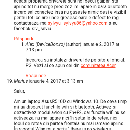
aceasi problema drivarele sunt noi becul galben sta
aprins tot nu merge precizez imi apare in bara bluetooth
incerc sal conectez insa nu gaseste nimic desi e vizibil
pentru toti ce are unde gresesc oare e defect te rog
contacteaza-ma
sylvyu_sylvyu86@yahoo.com
s-au
facebok slv_silviu
Răspunde
Alex (DeviceBox.ro)
(author)
ianuarie 2, 2017 at
7:13 pm
Incearca sa instalezi driverul de pe site-ul oficial.
PS. Vezi si ce spun cei din
comunitatea Acer
.
Răspunde
Marius
ianuarie 4, 2017 at 3:13 am
Salut,
Am un laptop AsusR510D cu Windows 10. De ceva timp
mi-au disparut functiile wifi si bluetooth. Activez si
dezactivez modul avion cu Fn+F2, dar functia wifi nu se
activeaza, nu mai apare nici în setarile de retea, nici
ledul de retea din partea frontala nu mai ramane aprins..
În raportul Wlan mi-a scris " there is no wireless