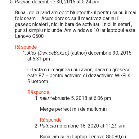
Razvan
decembrie 30, 2015 at 5:24 pm
Buna , de curand am oprit bluetooth-ul pentru ca nu il mai
foloseam … Acum doresc sa il reactivez dar nu il
gasesc nicaieri , nici in bara de activitati , nici in setari ,
pur si simplu niciunde. Am windows 10 iar laptopul este
Lenovo G500.
Răspunde
Alex (DeviceBox.ro)
(author)
decembrie 30, 2015
at 5:31 pm
O tasta cu imaginea unui avion, daca nu gresesc
este F7 – pentru activare si dezactivare Wi-Fi si
Bluetooth.
Răspunde
nelu
februarie 5, 2018 at 6:06 pm
Merge perfect mii de multumiri
Răspunde
Patricia
noiembrie 18, 2020 at 11:29 am
Buna ,am si eu Laptop Lenovo G5080,cu