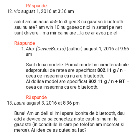
Răspunde
vic
august 1, 2016 at 3:36 am
salut am un asus x550c i3 gen 3 nu gasesc bluetooth …
sau nu are? am win 10 nu gasesc nici in setari pe net
sunt drivere… ma mir ca nu are …la ce ar avea pe el
Răspunde
Alex (DeviceBox.ro)
(author)
august 1, 2016 at 9:56
am
Sunt doua modele. Primul model in caracteristicile
adaptorului de retea are specificat
802.11 g / n
–
ceea ce inseamna ca nu are bluetooth.
Al doilea model are specificat
802.11 g / n + BT
–
ceea ce inseamna ca are bluetooth.
Răspunde
Laura
august 3, 2016 at 8:36 pm
Buna! Am un dell si imi apare iconita de bluetooth, dau
add a device ca sa conectez niste casti si nu mi le
gaseste (in conditiile in care pe telefon am incercat si
merge). Ai idee ce as putea sa fac?