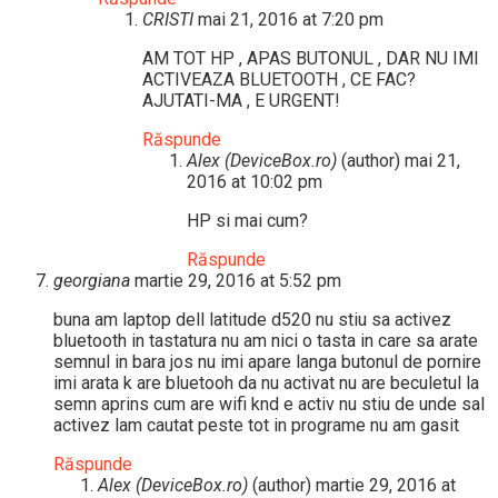
CRISTI
mai 21, 2016 at 7:20 pm
AM TOT HP , APAS BUTONUL , DAR NU IMI
ACTIVEAZA BLUETOOTH , CE FAC?
AJUTATI-MA , E URGENT!
Răspunde
Alex (DeviceBox.ro)
(author)
mai 21,
2016 at 10:02 pm
HP si mai cum?
Răspunde
georgiana
martie 29, 2016 at 5:52 pm
buna am laptop dell latitude d520 nu stiu sa activez
bluetooth in tastatura nu am nici o tasta in care sa arate
semnul in bara jos nu imi apare langa butonul de pornire
imi arata k are bluetooh da nu activat nu are beculetul la
semn aprins cum are wifi knd e activ nu stiu de unde sal
activez lam cautat peste tot in programe nu am gasit
Răspunde
Alex (DeviceBox.ro)
(author)
martie 29, 2016 at