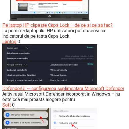
Pe laptop HP clipeste Caps Lock – de ce si ce sa fac?
La pornirea laptopului HP utilizatorii pot observa ca
indicatorul de pe tasta Caps Lock
Laptop
0
DefenderUI — configurarea suplimentara Microsoft Defender
Antivirusul Microsoft Defender incorporat in Windows – nu
este cea mai proasta alegere pentru
Soft
0