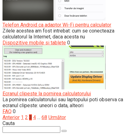
Telefon Android ca adaptor Wi-Fi pentru calculator
Zilele acestea am fost intrebat: cum se conecteaza
calculatorul la Internet, daca acesta nu
Dispozitive mobile si tablete
0
Ecranul clipeste la pornirea calculatorului
La pornirea calculatorului sau laptopului poti observa ca
ecranul clipeste: uneori o data, alteori
FAQ
0
Paginație
Anterior
1
2
3
4
…
68
Următor
articole
Cauta
Search: